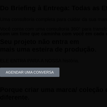
Do Briefing à Entrega: Todas as 
Uma consultoria completa para cuidar da sua marc
Você conta com uma consultoria 360° para transf
com um time que caminha com você em cada e
Seu projeto não entra em
mais uma esteira de produção.
ELE ENTRA PARA A NOSSA
história.
AGENDAR UMA CONVERSA
Porque criar uma marca/ coleção d
diferente.