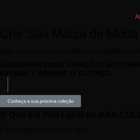
A
Crie Sua Marca de Moda 
Aqui, sua marca é construída com propósito, estra
Desenvolvemos coleções autorais 
roupas é apenas o começo.
Conheça a sua próxima coleção
O Que é o Full Label da ABA COL
E é isso que te trouxe até aqui.