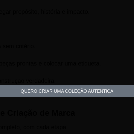
r propósito, história e impacto.
sem critério.
peças prontas e colocar uma etiqueta.
onstrução verdadeira.
QUERO CRIAR UMA COLEÇÃO AUTENTICA
e Criação de Marca
ompleto, com cada etapa