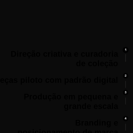
Direção criativa e curadoria
de coleção
ças piloto com padrão digital
Produção em pequena e
grande escala
Branding e
posicionamento de marca