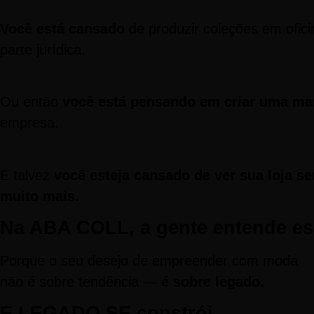
Você está cansado
de produzir coleções em ofic
parte jurídica.
Ou então
você está pensando em criar uma ma
empresa.
E talvez
você esteja cansado de ver sua loja s
muito mais.
Na ABA COLL, a gente entende es
Porque o seu desejo de empreender com moda
não é sobre tendência —
é sobre legado.
E LEGADO SE
constrói