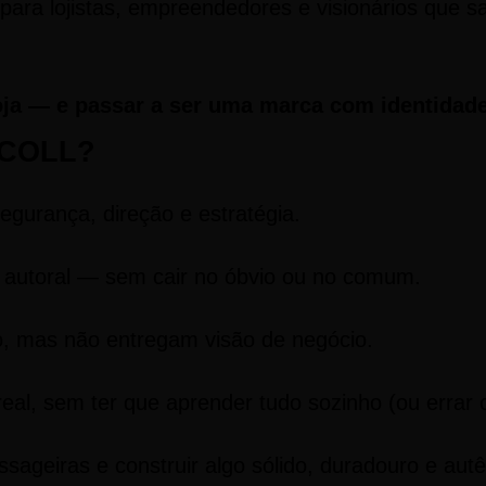
to para lojistas, empreendedores e visionários qu
oja — e passar a ser uma marca com identidade
A COLL?
egurança, direção e estratégia.
o autoral — sem cair no óbvio ou no comum.
o, mas não entregam visão de negócio.
al, sem ter que aprender tudo sozinho (ou errar 
ageiras e construir algo sólido, duradouro e autê