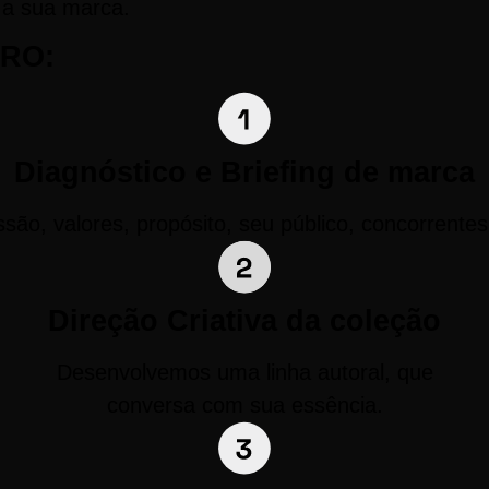
a a sua marca.
RO:
Diagnóstico e Briefing de marca
ão, valores, propósito, seu público, concorrente
Direção Criativa da coleção
Desenvolvemos uma linha autoral, que
conversa com sua essência.