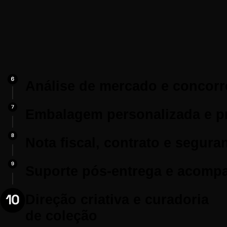
Análise de mercado e concorr
Embalagem personalizada e p
Nota fiscal, contrato e seguran
Suporte pós-entrega e acomp
Direção criativa e curadoria
de coleção