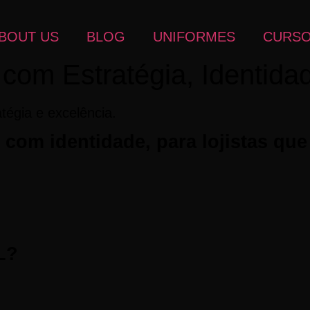
BOUT US
BLOG
UNIFORMES
CURS
com Estratégia, Identid
tégia e excelência.
com identidade, para lojistas que
L?