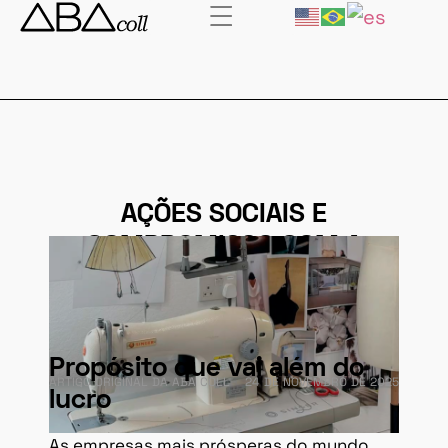
AÇÕES SOCIAIS E
COMPROMISSO COM A
SOCIEDADE
Propósito que vai além do
ARTIGO ORIGINAL DA ABA COLL
24 DE NOVEMBRO DE 2025
lucro
As empresas mais prósperas do mundo