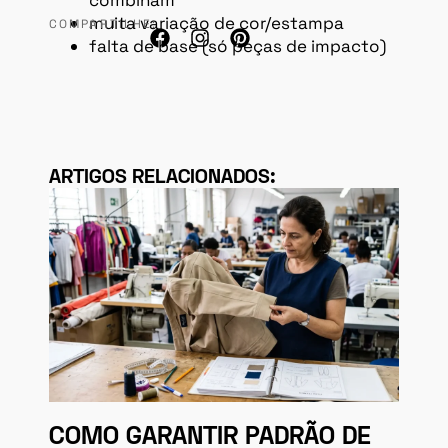
combinam
muita variação de cor/estampa
COMPARTILHE:
falta de base (só peças de impacto)
ARTIGOS RELACIONADOS:
COMO GARANTIR PADRÃO DE