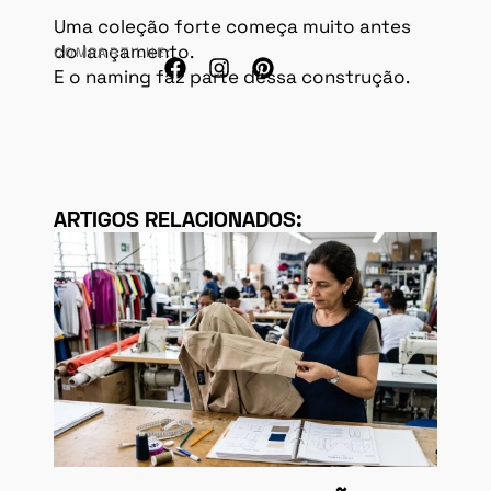
Uma coleção forte começa muito antes
do lançamento.
COMPARTILHE:
E o naming faz parte dessa construção.
ARTIGOS RELACIONADOS: