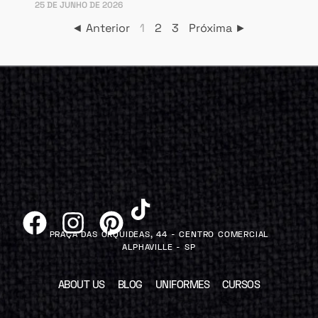
25 DE JUNHO DE 2026
◄ Anterior
1
2
3
Próxima ►
PRAÇA DAS ORQUIDEAS, 44 - CENTRO COMERCIAL
ALPHAVILLE - SP
ABOUT US
BLOG
UNIFORMES
CURSOS