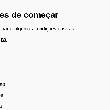
tes de começar
reparar algumas condições básicas.
eta
ção
os
a