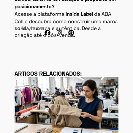
posicionamento?
Acesse a plataforma
da ABA
Inside Label
Coll e descubra como construir uma marca
sólida, humana e autêntica. Desde a
COMPARTILHE:
criação até o pós-venda.
ARTIGOS RELACIONADOS: