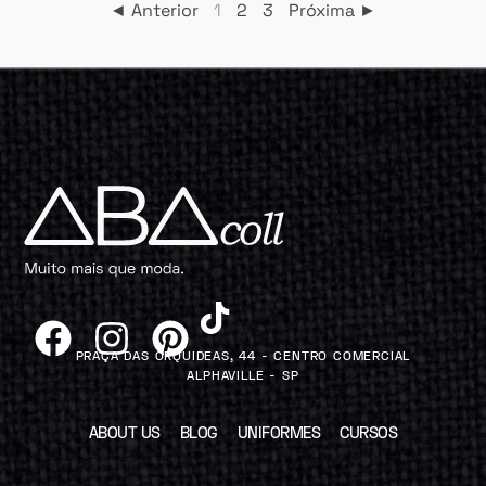
◄ Anterior
1
2
3
Próxima ►
PRAÇA DAS ORQUIDEAS, 44 - CENTRO COMERCIAL
ALPHAVILLE - SP
ABOUT US
BLOG
UNIFORMES
CURSOS