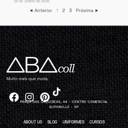
25 DE JUNHO DE 2026
◄ Anterior
1
2
3
Próxima ►
PRAÇA DAS ORQUIDEAS, 44 - CENTRO COMERCIAL
ALPHAVILLE - SP
ABOUT US
BLOG
UNIFORMES
CURSOS