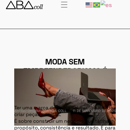
MODA SEM
EMPREENDEDORISMO É
HOBBY
Ter uma marca de moda vai muito além de
ARTIGO ORIGINAL DA ABA COLL
11 DE NOVEMBRO DE 2025
criar peças bonitas.
É sobre construir um negócio que tenha
propósito, consistência e resultado. E para