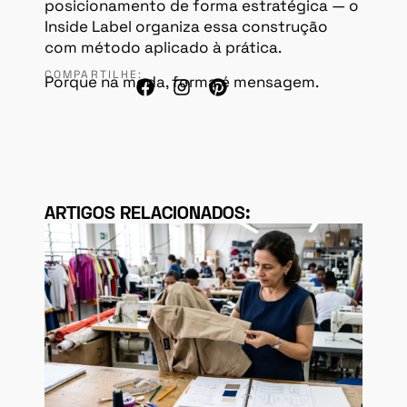
posicionamento de forma estratégica — o
Inside Label organiza essa construção
com método aplicado à prática.
COMPARTILHE:
Porque na moda, forma é mensagem.
ARTIGOS RELACIONADOS: