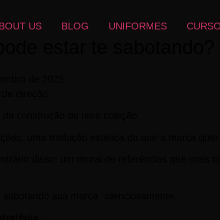
BOUT US
BLOG
UNIFORMES
CURS
ode estar te sabotando?
embro de 2025
rde direção.
 da construção de uma coleção.
ações, uma tradução estética do que a marca quer
ntrário disso: um mural de referências que mais 
r sabotando sua marca silenciosamente.
tratégia.