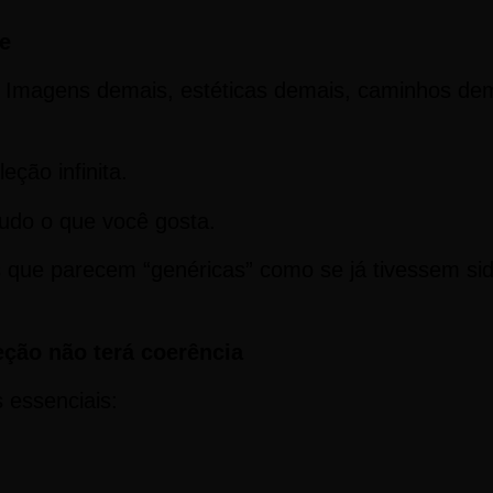
de
 Imagens demais, estéticas demais, caminhos dema
ção infinita.
tudo o que você gosta.
s que parecem “genéricas” como se já tivessem si
ção não terá coerência
 essenciais: