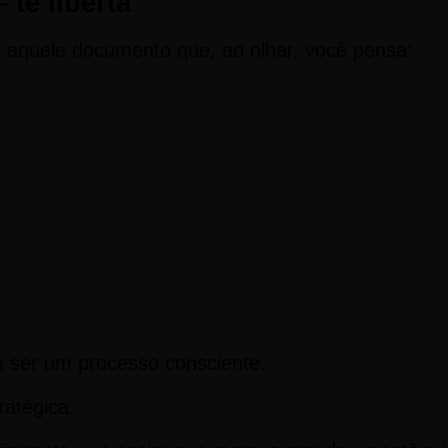
te liberta
. É aquele documento que, ao olhar, você pensa:
 a ser um processo consciente.
ratégica.