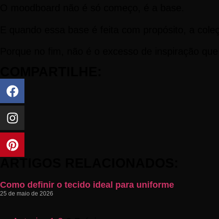
O moodboard não é só começo, é a base.
E quando essa base é feita com propósito, a coleç
Porque no fim, não é o excesso de inspiração que 
COMPARTILHE:
ARTIGOS RELACIONADOS:
Como definir o tecido ideal para uniforme
25 de maio de 2026