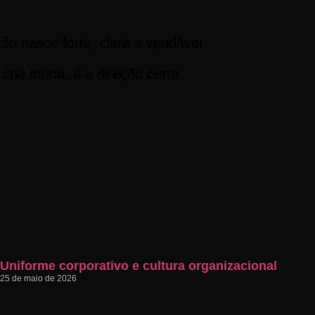
ão nasce forte, clara e vendável.
cria moda, é a direção certa.
Uniforme corporativo e cultura organizacional
25 de maio de 2026