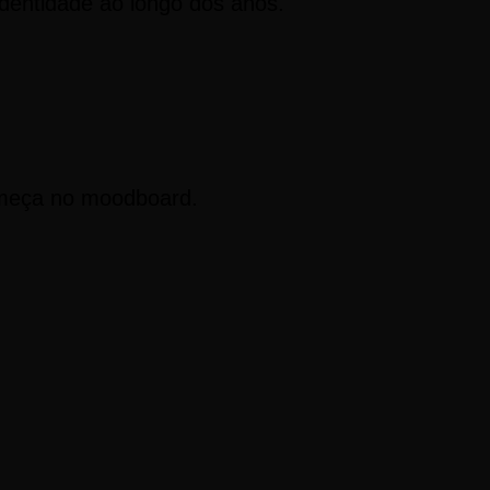
entidade ao longo dos anos.
omeça no moodboard.