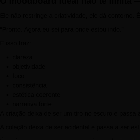
O moodboard ideal não te limita — 
Ele não restringe a criatividade, ele dá contorno
“Pronto. Agora eu sei para onde estou indo.”
E isso traz:
clareza
objetividade
foco
consistência
estética coerente
narrativa forte
A criação deixa de ser um tiro no escuro e passa
A coleção deixa de ser acidental e passa a ser est