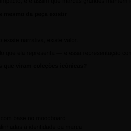
impacto, e é assim que marcas grandes mantêm id
 mesmo da peça existir
existe narrativa, existe valor.
ilo que ela representa — e essa representação c
s que viram coleções icônicas?
os com base no moodboard
alinhadas à identidade da marca