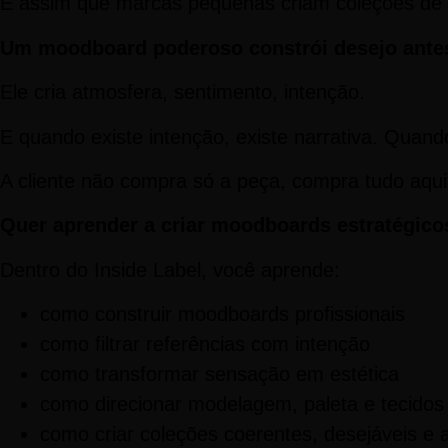
É assim que marcas pequenas criam coleções de 
Um moodboard poderoso constrói desejo antes
Ele cria atmosfera, sentimento, intenção.
E quando existe intenção, existe narrativa. Quando 
A cliente não compra só a peça, compra tudo aqu
Quer aprender a criar moodboards estratégico
Dentro do Inside Label, você aprende:
como construir moodboards profissionais
como filtrar referências com intenção
como transformar sensação em estética
como direcionar modelagem, paleta e tecid
como criar coleções coerentes, desejáveis e 