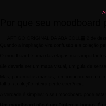
A
Por que seu moodboard p
ARTIGO ORIGINAL DA ABA COLL
2 de dez
Quando a inspiração vira confusão e a coleção pe
O moodboard é uma das etapas mais importantes
Ele deveria ser um mapa visual, um guia de sens
Mas, para muitas marcas, o moodboard virou o co
falha, a coleção inteira perde coerência.
A verdade é simples: o seu moodboard pode esta
Um moodboard não é um Pinterest bonito. É es