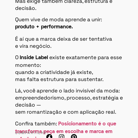
Mas exige também clareza, estrutura e
decisão.
Quem vive de moda aprende a unir:
produto + performance.
É aí que a marca deixa de ser tentativa
e vira negócio.
O
existe exatamente para esse
Inside Label
momento:
quando a criatividade já existe,
mas falta estrutura para sustentar.
Lá, você aprende o lado invisível da moda:
empreendedorismo, processo, estratégia e
decisão —
sem romantização e com aplicação real.
Confira também:
Posicionamento é o que
transforma peça em escolha e marca em
COMPARTILHE: